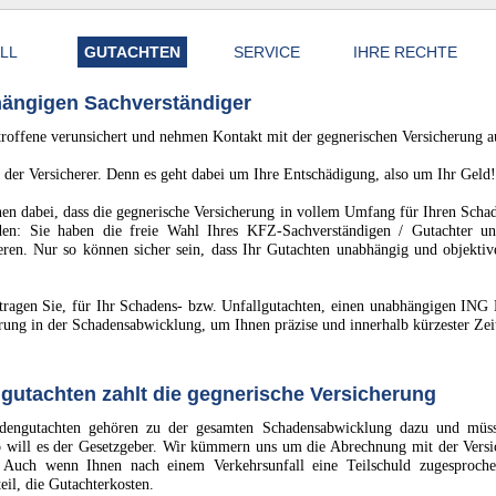
ALL
GUTACHTEN
SERVICE
IHRE RECHTE
hängigen Sachverständiger
troffene verunsichert und nehmen Kontakt mit der gegnerischen Versicherung a
 der Versicherer. Denn es geht dabei um Ihre Entschädigung, also um Ihr Geld!
 dabei, dass die gegnerische Versicherung in vollem Umfang für Ihren Scha
aden: Sie haben die freie Wahl Ihres KFZ-Sachverständigen / Gutachter u
ieren. Nur so können sicher sein, dass Ihr Gutachten unabhängig und objekt
tragen Sie, für Ihr Schadens- bzw. Unfallgutachten, einen unabhängigen ING
rung in der Schadensabwicklung, um Ihnen präzise und innerhalb kürzester Zeit
gutachten zahlt die gegnerische Versicherung
dengutachten gehören zu der gesamten Schadensabwicklung dazu und müss
o will es der Gesetzgeber. Wir kümmern uns um die Abrechnung mit der Versi
Auch wenn Ihnen nach einem Verkehrsunfall eine Teilschuld zugesproche
il, die Gutachterkosten.