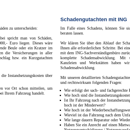
Schadengutachten mit ING
häden zu unterscheiden:
Im Falle eines Schadens, können Sie si
beraten lassen.
abei spricht man von Schäden,
000,- Euro liegen. Dieses wäre
Wir klären Sie über den Ablauf der Sch
nende Beule oder ein Kratzer im
Ihnen alle erforderlichen Schritte. Bei ei
en die Versicherungen in aller
mit dem ING-Sachverständigenbüro zurück
schlag bzw. ein Kurzgutachten
komplette Schadensabwicklung. Mit 
Kanzleien und Werkstätten haben wir
Schadensabwicklung.
n die Instandsetzungskosten über
Mit unseren detaillierten Schadengutachten
und rechtswirksam folgenden Fragen:
en vor Ort schon mitteilen, um
Wie erfolgt der sach- und fachgerechte
bei Ihrem Fahrzeug handelt.
Wie hoch sind die Instandsetzungskoste
Ist Ihr Fahrzeug nach der Instandsetzu
hoch ist der Minderwert?
Wie hoch ist der Wiederbeschaffungswe
Wieviel ist das Fahrzeug nach dem Unfa
Wie lange dauern Reparatur oder Wiede
Haben Sie ein Anrecht auf einen Mietw
Nutzungsentschädigung / Nutzungsausfa