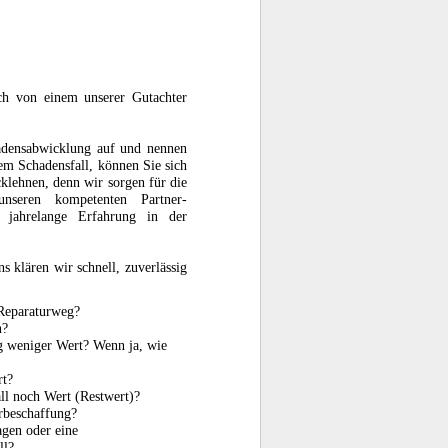
ch von einem unserer Gutachter
adensabwicklung auf und nennen
nem Schadensfall, können Sie sich
lehnen, denn wir sorgen für die
unseren kompetenten Partner-
 jahrelange Erfahrung in der
s klären wir schnell, zuverlässig
 Reparaturweg?
n?
ng weniger Wert? Wenn ja, wie
rt?
ll noch Wert (Restwert)?
rbeschaffung?
agen oder eine
ll?